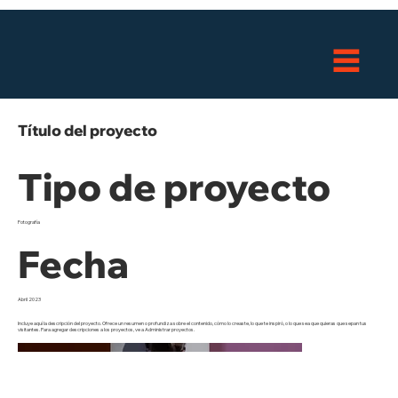
Título del proyecto
Tipo de proyecto
Fotografía
Fecha
Abril 2023
Incluye aquí la descripción del proyecto. Ofrece un resumen o profundiza sobre el contenido, cómo lo creaste, lo que te inspiró, o lo que sea que quieras que sepan tus
visitantes. Para agregar descripciones a los proyectos, ve a Administrar proyectos.